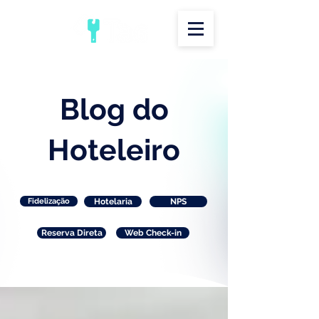
Blog do
Hoteleiro
Fidelização
Hotelaria
NPS
Reserva Direta
Web Check-in