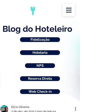
Blog do Hoteleiro
Fidelização
Hotelaria
NPS
Reserva Direta
Web Check-in
Elcio Oliveira
3 de dez. de 2021
7 min de leitura