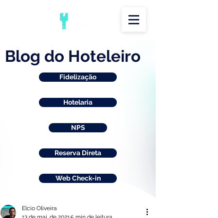
Blog do Hoteleiro
Fidelização
Hotelaria
NPS
Reserva Direta
Web Check-in
Elcio Oliveira
13 de mai. de 2021
5 min de leitura