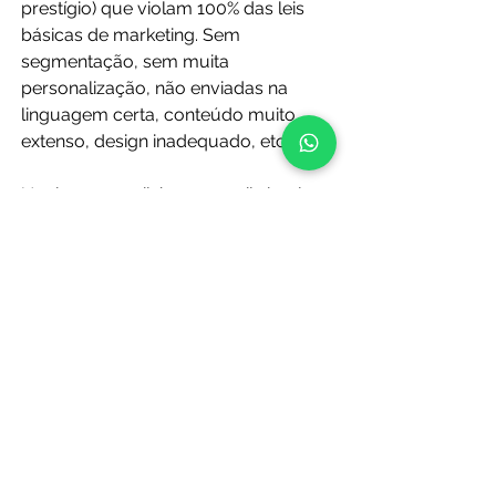
prestígio) que violam 100% das leis 
básicas de marketing. Sem 
segmentação, sem muita 
personalização, não enviadas na 
linguagem certa, conteúdo muito 
extenso, design inadequado, etc.
Um bom e-mail é um e-mail simples 
que transmite uma única mensagem, 
sem ocupar 754 linhas para dizer o 
que precisa ser dito.
Em marketing: transmitir 2 
mensagens diferentes em uma 
comunicação diminuirá sua eficácia 
em pelo menos um terço.
Como colocar isso em 