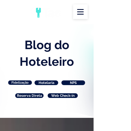
Blog do
Hoteleiro
Fidelização
Hotelaria
NPS
Reserva Direta
Web Check-in