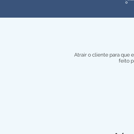
O
Atrair o cliente para qu
feito 