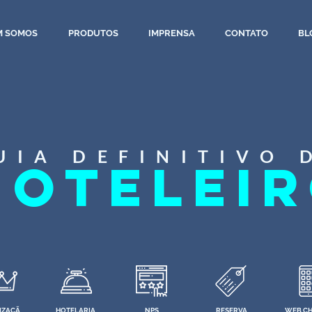
M SOMOS
PRODUTOS
IMPRENSA
CONTATO
BL
UIA DEFINITIVO 
HOTELEI
IZAÇÃ
HOTELARIA
NPS
RESERVA
WEB CH