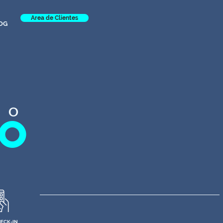
Area de Clientes
OG
DO
RO
ECK-IN