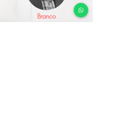
Branco
Em dois meses de atuação junto ao setor de
marketing do nosso hotel, a Tag transformou
nosso atendimento. Nosso hotel saiu do sexto
lugar no TripAdvisor, para o segundo lugar. Os
boletins diários da Tag nos dá a oportunidade
de entendermos melhor as
necessidades dos nossos hóspedes e corrigir as
falhas, fazendo com que a experiência do
nosso
hóspede se torne cada vez mais confortável.