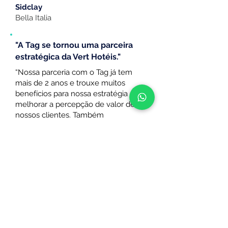
Sidclay
Bella Italia
"A Tag se tornou uma parceira
estratégica da Vert Hotéis."
“Nossa parceria com o Tag já tem
mais de 2 anos e trouxe muitos
benefícios para nossa estratégia de
melhorar a percepção de valor de
nossos clientes. Também
conseguimos resolver alguns desejos
que nossos hoteleiros tinham a muito
tempo como a melhoria do processo
de Check-in através do Check-in
Online e a melhora das nossas
estratégias digitais através do
reconhecimento do perfil de nossos
clientes,
consequentemente aumentando as
vendas diretas de nossos hotéis.