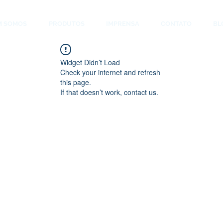
M SOMOS
PRODUTOS
IMPRENSA
CONTATO
BL
Widget Didn’t Load
Check your internet and refresh
this page.
If that doesn’t work, contact us.