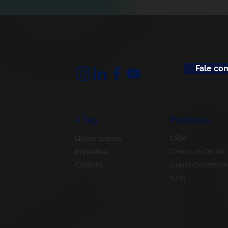
Fale co
A Tag
Produtos
Quem somos
CRM
Imprensa
Check-in Online
Contato
Guest Communi
NPS