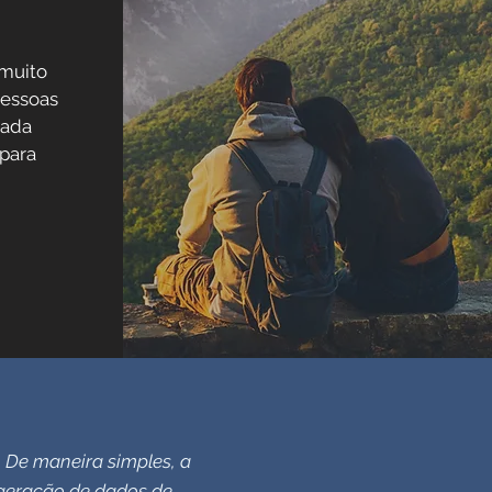
 muito
pessoas
cada
para
. De maneira simples, a
 geração de dados de