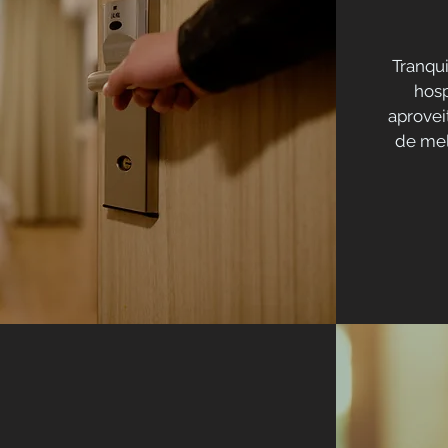
Tranqu
hos
aprovei
de mel