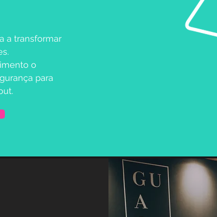
a a transformar
s.
imento o
egurança para
out.