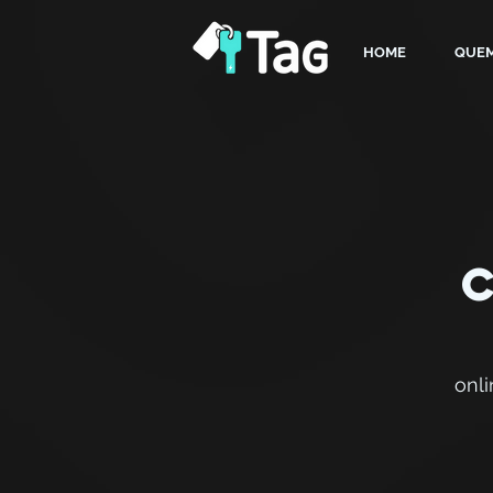
HOME
QUE
onli