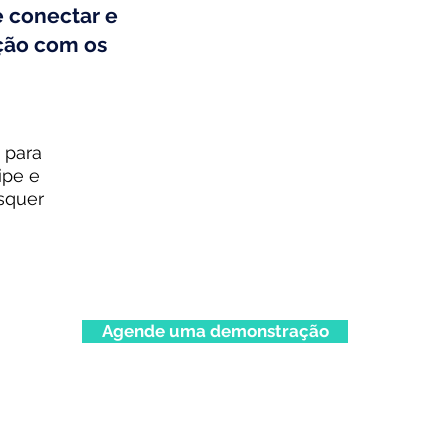
 conectar e
ção com os
 para
ipe e
squer
Agende uma demonstração