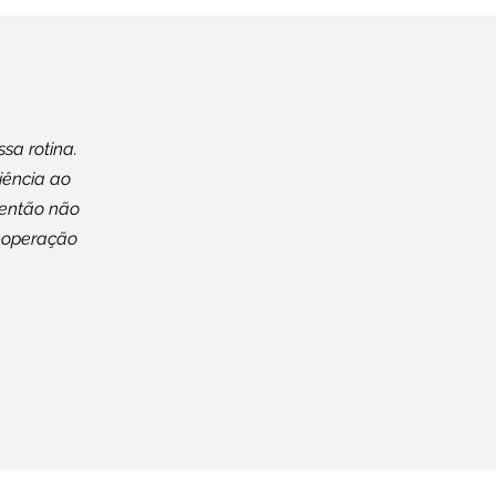
sa rotina.
iência ao
 então não
 operação