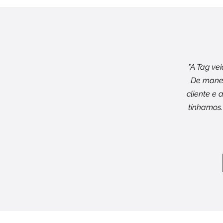
"A Tag ve
De manei
cliente e
tínhamos