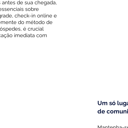
 antes de sua chegada,
ssenciais sobre
rade, check-in online e
mente do método de
óspedes, é crucial
cação imediata com
Um só lug
de comun
Mantenha-se