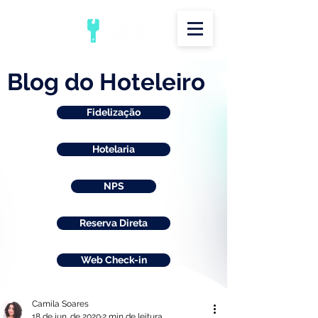
Blog do Hoteleiro
Fidelização
Hotelaria
NPS
Reserva Direta
Web Check-in
Camila Soares
18 de jun. de 2020
2 min de leitura